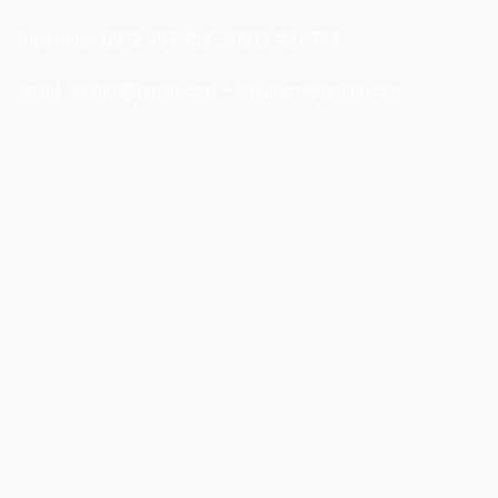
Điện thoại: 0912 497 754 – 0913 497 754
email:
lvinhloi@gmail.com
–
lebuinam@gmail.com