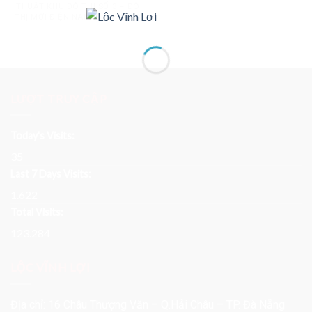
THUẬT KHU ĐÔ THỊ SỐ 3 – ĐÔ
THỊ MỚI ĐIỆN NAM, ĐIỆN NGỌC
LƯỢT TRUY CẬP
Today's Visits:
35
Last 7 Days Visits:
1.622
Total Visits:
123.284
LỘC VĨNH LỢI
Địa chỉ: 16 Châu Thượng Văn – Q.Hải Châu – TP. Đà Nẵng