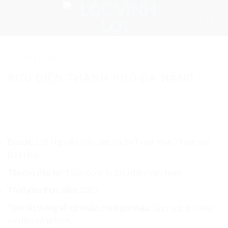
Skip
to
content
Dự Án
|
Giám Sát
BƯU ĐIỆN THÀNH PHỐ ĐÀ NẴNG
Địa chỉ:
155 Nguyễn Văn Linh, Quận Thanh Khê, Thành phố
Đà Nẵng.
Tên chủ đầu tư:
Tổng Công ty Bưu điện Việt Nam
Thời gian thực hiện:
2013
Tóm tắt thông số kỹ thuật chính gói thầu:
Giám sát thi công
cơ điện công trình.