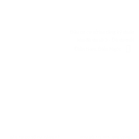
Đầu tư cơ sở hạ tầng kỹ thuật
khu đô thị số 3 – Đô thị mới
Điện Nam, Điện Ngọc
ĐẦU TƯ CƠ SỞ HẠ TẦNG KỸ
KHU ĐÔ THỊ FPT- KHU V2-V3