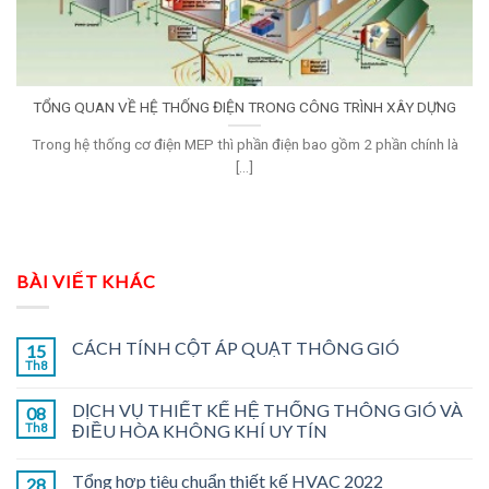
TỔNG QUAN VỀ HỆ THỐNG ĐIỆN TRONG CÔNG TRÌNH XÂY DỰNG
Trong hệ thống cơ điện MEP thì phần điện bao gồm 2 phần chính là
[...]
BÀI VIẾT KHÁC
CÁCH TÍNH CỘT ÁP QUẠT THÔNG GIÓ
15
Th8
DỊCH VỤ THIẾT KẾ HỆ THỐNG THÔNG GIÓ VÀ
08
Th8
ĐIỀU HÒA KHÔNG KHÍ UY TÍN
Tổng hợp tiêu chuẩn thiết kế HVAC 2022
28