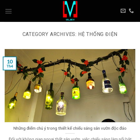
Skip
to
content
CATEGORY ARCHIVES:
HỆ THỐNG ĐIỆN
10
Th4
Những điểm chú ý trong thiết kế chiếu sáng sân vườn độc đáo
Đối với không gian ngoại thất sân vườn, việc chiếu sáng làm nổi bật