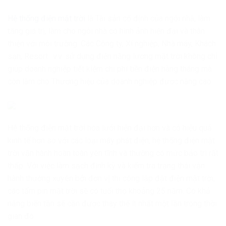
Hệ thống điện mặt trời
là Tài sản cố định của ngôi nhà, làm
tăng giá trị, làm cho ngôi nhà có hình ảnh hiện đại và thân
thiện với môi trường. Các Công ty, Xí nghiệp, Nhà máy, Khách
sạn, Resort…v.v. sử dụng điện năng lượng mặt trời không chỉ
giúp doanh nghiệp tiết kiệm chi phí tiền điện hàng tháng mà
còn làm cho Thương hiệu của doanh nghiệp được nâng cao.
Hệ thống điện mặt trời hòa lưới hiện đại hơn và có hiệu quả
kinh tế hơn so với các loại máy phát điện, hệ thống điện mặt
trời vận hành hoàn toàn yên tĩnh và thường có mức bảo trì rất
thấp. Với việc làm sạch định kỳ và kiểm tra trạng thái vận
hành thường xuyên bởi đơn vị thi công lắp đặt điện mặt trời,
các tấm pin mặt trời sẽ có tuổi thọ khoảng 25 năm. Có khả
năng biến tần sẽ cần được thay thế ít nhất một lần trong thời
gian đó.