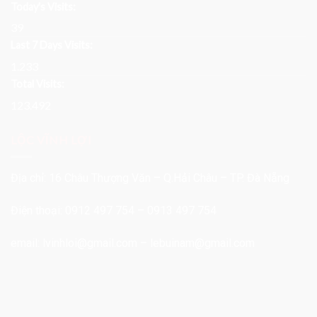
Today's Visits:
39
Last 7 Days Visits:
1.233
Total Visits:
123.492
LỘC VĨNH LỢI
Địa chỉ: 16 Châu Thượng Văn – Q.Hải Châu – TP. Đà Nẵng
Điện thoại: 0912 497 754 – 0913 497 754
email:
lvinhloi@gmail.com
–
lebuinam@gmail.com