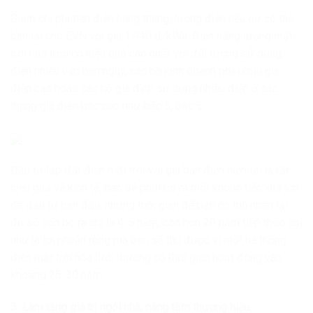
Giảm chi phí tiền điện hàng tháng, lượng điện nếu dư có thể
bán lại cho EVN với giá 1.940 đ/kWh. Điện năng lượng mặt
trời hòa lưới có hiệu quả cao nhất với đối tượng sử dụng
điện nhiều vào ban ngày, các hộ kinh doanh phải chịu giá
điện cao hoặc các hộ gia đình sử dụng nhiều điện ở các
thang giá điện bậc cao như bậc 5, bậc 6.
Đầu tư lắp đặt điện mặt trời với giá bán điện hiện tại là rất
hiệu quả về kinh tế, bạn sẽ phải bỏ ra một khoản tiền khá lớn
để đầu tư ban đầu, nhưng thời gian để bạn có thể nhận lại
đủ số vốn bỏ ra chỉ là 4-5 năm, còn hơn 20 năm tiếp theo coi
như là lợi nhuận ròng mà bạn sẽ thu được vì một hệ thống
điện mặt trời hòa lưới thường có thời gian hoạt động vào
khoảng 25-30 năm.
3. Làm tăng giá trị ngôi nhà, nâng tầm thương hiệu.