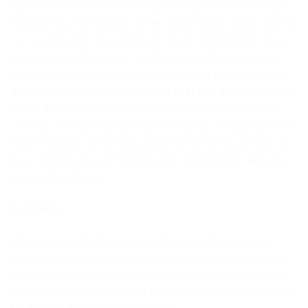
mặt trời tại Việt Nam, Thủ tướng chính phủ đã ban hành giá
mua điện áp mái mà EVN sẽ hợp đồng mua lại nguồn điện từ
các cá nhân, đơn vị bán điện mặt trời là 1940 đ/kWh. Đây là
mức giá điện khá cao mà các chủ đầu tư điện mặt trời áp
mái có thể đầu tư để bán lại điện cho EVN, dự kiến với mức
gia này thì các công trình với công suất trên 100 kWp sẽ mất
4 năm để thu hồi vốn đầu tư, còn các công trình nhỏ dưới
100 kWp sẽ mất khoảng 5 năm để thu hồi vốn đầu tư, và lợi
nhuận thu được từ hệ thống điện mặt trời là hơn 20 năm sau
đó, vì tuổi thọ của các hệ thống điện mặt trời kéo dài trong
khoảng 25-35 năm.
8. Kết luận.
Năng lượng mặt trời duy trì sự sống, và việc ứng dụng
nguồn năng lượng mặt trời cho cuộc sống là xu hướng của
hiện tại và tương lai. Lợi ích to lớn của Điện năng lượng mặt
trời là không thể phủ nhận để tạo ra một tương lai cuộc sống