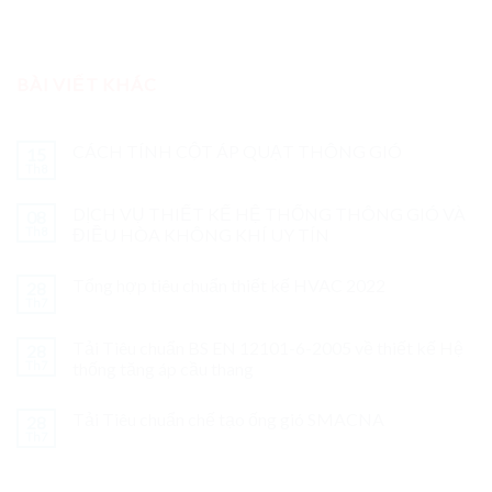
BÀI VIẾT KHÁC
CÁCH TÍNH CỘT ÁP QUẠT THÔNG GIÓ
15
Th8
DỊCH VỤ THIẾT KẾ HỆ THỐNG THÔNG GIÓ VÀ
08
Th8
ĐIỀU HÒA KHÔNG KHÍ UY TÍN
Tổng hợp tiêu chuẩn thiết kế HVAC 2022
28
Th7
Tải Tiêu chuẩn BS EN 12101-6-2005 về thiết kế Hệ
28
Th7
thống tăng áp cầu thang
Tải Tiêu chuẩn chế tạo ống gió SMACNA
28
Th7