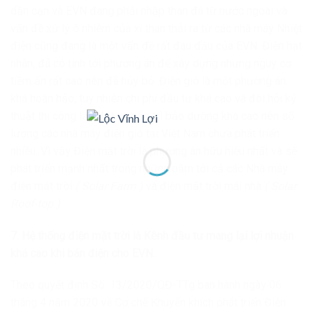
dần cạn và EVN đang phải nhập than đá từ nước ngoài và
vấn đề xử lý ô nhiễm của xỉ than thải ra từ các nhà máy Nhiệt
điện cũng đang là một vấn đề rất đau đầu của EVN. Điện hạt
nhân, đã có tính tới phương án để xây dựng nhưng nguy cơ
tiềm ẩn rất cao nên đã hủy bỏ. Điện gió là một phương án
khá hoàn hảo, tuy nhiên chi phí đầu tư khá cao và đòi hỏi kỷ
thuật thi công lắp đặt và bảo trì bảo dưỡng khá cao nên số
lượng các nhà máy điện gió tại Việt Nam chưa phát triển
nhiều. Vì vậy Điện mặt trời là phương án hữu hiệu nhất và sẽ
phát triển mạnh nhất trong những năm tới cả các Nhà máy
điện mặt trời
( Solar Farm )
và điện mặt trời mái nhà
( Solar
Roof-top )
7. Hệ thống điện mặt trời là Kênh đầu tư mang lại lợi nhuận
khá cao khi bán điện cho EVN.
Theo quyết định Số: 13/2020/QĐ-TTg ban hành ngày 06
tháng 4 năm 2020 về Cơ chế Khuyến khích phát triển Điện