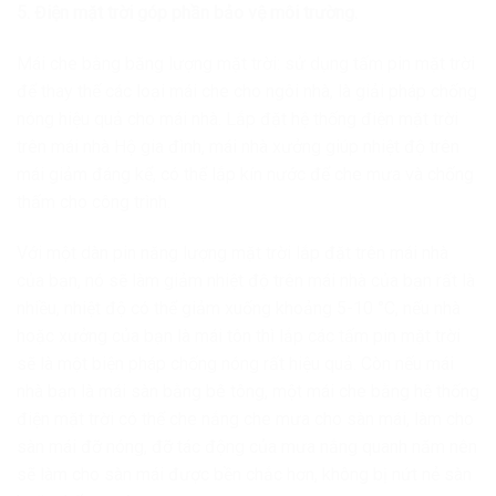
5. Điện mặt trời góp phần bảo vệ môi trường.
Mái che bằng băng lượng mặt trời: sử dụng tấm pin mặt trời
để thay thế các loại mái che cho ngôi nhà, là giải pháp chống
nóng hiệu quả cho mái nhà. Lắp đặt hệ thống điện mặt trời
trên mái nhà Hộ gia đình, mái nhà xưởng giúp nhiệt độ trên
mái giảm đáng kể, có thể lắp kín nước để che mưa và chống
thấm cho công trình.
Với một dàn pin năng lượng mặt trời lắp đặt trên mái nhà
của bạn, nó sẽ làm giảm nhiệt độ trên mái nhà của bạn rất là
nhiều, nhiệt độ có thể giảm xuống khoảng 5-10 °C, nếu nhà
hoặc xưởng của bạn là mái tôn thì lắp các tấm pin mặt trời
sẽ là một biện pháp chống nóng rất hiệu quả. Còn nếu mái
nhà bạn là mái sàn bằng bê tông, một mái che bằng hệ thống
điện mặt trời có thể che nắng che mưa cho sàn mái, làm cho
sàn mái đỡ nóng, đỡ tác động của mưa nắng quanh năm nên
sẽ làm cho sàn mái được bền chắc hơn, không bị nứt nẻ sàn