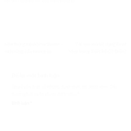
tốt đẹp cho thế hệ con em chúng ta.
Nhà thông minh Smarthome –
Tại sao nên sử dụng Revit
xu hướng của tương lai
Mep trong thiết kế Cơ Điện?
Để lại một bình luận
Email của bạn sẽ không được hiển thị công khai.
Các
trường bắt buộc được đánh dấu
*
Bình luận
*