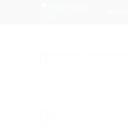
Skip
to
GIỚI THI
content
10
Th4
10
Th4