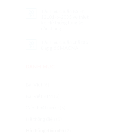
Tải Tiêu chuẩn BS EN
28
Th7
12101-6-2005 về thiết
kế Hệ thống tăng áp
cầu thang
Tải Tiêu chuẩn chế tạo
28
Th7
ống gió SMACNA
DANH MỤC
Bài Viết
(6)
Bài Viết BIM
(3)
Cấp thoát nước
(5)
Hệ thống điện
(5)
Hệ thống điện nhẹ
(2)