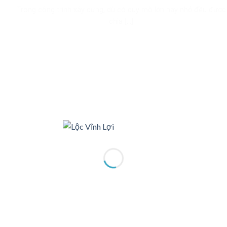
Trong công trình xây dựng, dù có quy mô lớn hay nhỏ đều được
chia [...]