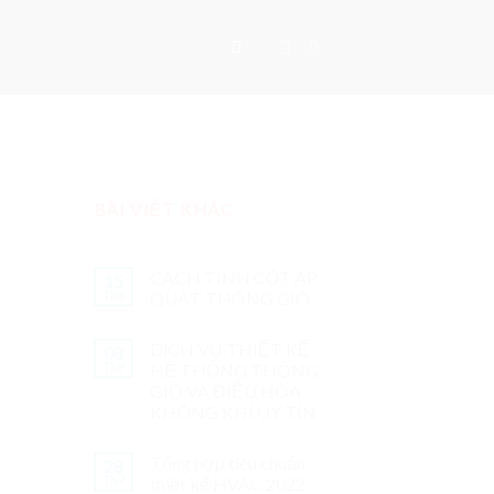
BÀI VIẾT KHÁC
CÁCH TÍNH CỘT ÁP
15
Th8
QUẠT THÔNG GIÓ
DỊCH VỤ THIẾT KẾ
08
Th8
HỆ THỐNG THÔNG
GIÓ VÀ ĐIỀU HÒA
KHÔNG KHÍ UY TÍN
Tổng hợp tiêu chuẩn
28
Th7
thiết kế HVAC 2022