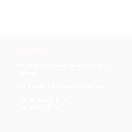
LỘC VĨNH LỢI
Địa chỉ: 16 Châu Thượng Văn – Q.Hải Châu – TP.
Đà Nẵng
Điện thoại: 0912 497 754 – 0913 497 754
email:
lvinhloi@gmail.com
–
lebuinam@gmail.com