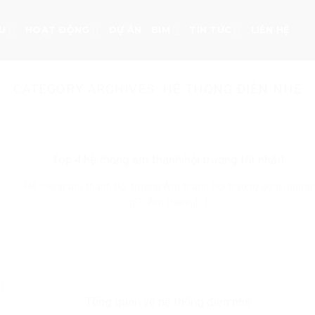
ỆU
HOẠT ĐỘNG
DỰ ÁN
BIM
TIN TỨC
LIÊN HỆ
CATEGORY ARCHIVES:
HỆ THỐNG ĐIỆN NHẸ
Top 4 hệ thống âm thanh hội trường tốt nhất!
Hệ thống âm thanh hội trường Âm thanh hội trường gồm những
gì? Âm thanh [...]
Tổng quan về hệ thống điện nhẹ