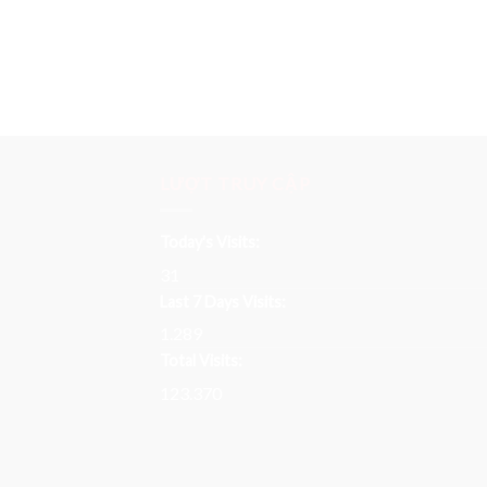
LƯỢT TRUY CẬP
Today's Visits:
31
Last 7 Days Visits:
1.289
Total Visits:
123.370