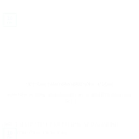
10
Th4
HỆ THỐNG TUẦN HOÀN NƯỚC NÓNG TỰ ĐỘNG
KHÁI NIỆM Hệ thống tuần hoàn nước nóng tự động là hệ thống cung
cấp [...]
10
Th4