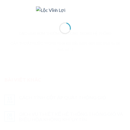
CÁC LOẠI BƠM THƯỜNG SỬ DỤNG TRONG HỆ THỐNG
CẤP THOÁT NƯỚC TRONG NHÀ Để cấp nước đến các thiết bị tại
các vị [...]
BÀI VIẾT KHÁC
CÁCH TÍNH CỘT ÁP QUẠT THÔNG GIÓ
15
Th8
DỊCH VỤ THIẾT KẾ HỆ THỐNG THÔNG GIÓ VÀ
08
Th8
ĐIỀU HÒA KHÔNG KHÍ UY TÍN