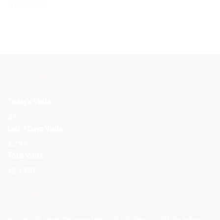
HVAC
(14)
LƯỢT TRUY CẬP
Today's Visits:
39
Last 7 Days Visits:
1.297
Total Visits:
123.378
LỘC VĨNH LỢI