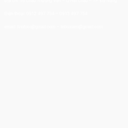
Địa chỉ: 16 Châu Thượng Văn – Q.Hải Châu – TP. Đà Nẵng
Điện thoại: 0912 497 754 – 0913 497 754
email:
lvinhloi@gmail.com
–
lebuinam@gmail.com