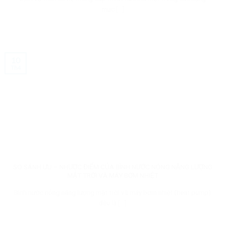
mục [...]
10
Th4
SO SÁNH ƯU – NHƯỢC ĐIỂM CỦA BÌNH NƯỚC NÓNG NĂNG LƯỢNG
MẶT TRỜI VÀ MÁY BƠM NHIỆT
Bình nước nóng năng lượng mặt trời và máy bơm nhiệt (heat pump)
đều là [...]