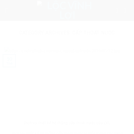
Skip
to
content
CATEGORY ARCHIVES:
CẤP THOÁT NƯỚC
10
Th4
Dịch vụ thiết kế hệ thống cấp thoát nước của LVL
Dịch vụ thiết kế hệ thống cấp thoát nước là một trong các hạng