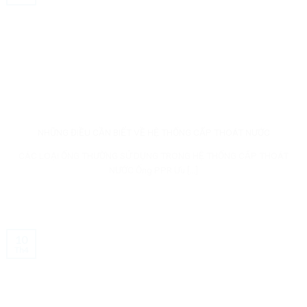
NHỮNG ĐIỀU CẦN BIẾT VỀ HỆ THỐNG CẤP THOÁT NƯỚC
CÁC LOẠI ỐNG THƯỜNG SỬ DỤNG TRONG HỆ THỐNG CẤP THOÁT
NƯỚC Ống PPR Ưu [...]
10
Th4