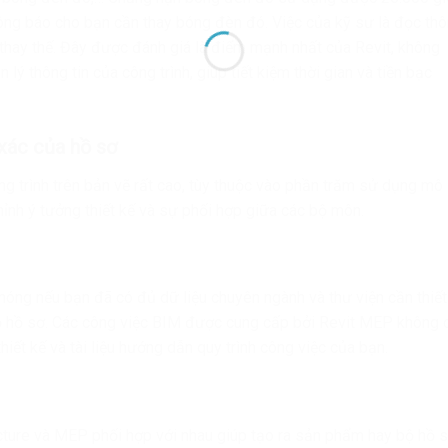
hông báo cho bạn cần thay bóng đèn đó. Việc của kỹ sư là đọc th
ể thay thế. Đây được đánh giá là điểm mạnh nhất của Revit, không
n lý thông tin của công trình, giúp tiết kiệm thời gian và tiền bạc
 xác của hồ sơ
g trình trên bản vẽ rất cao, tùy thuộc vào phần trăm sử dụng mô
chỉnh ý tưởng thiết kế và sự phối hợp giữa các bộ môn.
chóng nếu bạn đã có đủ dữ liệu chuyên ngành và thư viện cần thiết
ộ hồ sơ. Các công việc BIM được cung cấp bởi Revit MEP không 
hiết kế và tài liệu hướng dẫn quy trình công việc của bạn.
cture và MEP phối hợp với nhau giúp tạo ra sản phẩm hay bộ hồ 