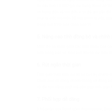
thì sau hơn 24.000 giờ sử dụng, Revit sẽ t
tin bóng đèn và tìm đến vị trí đã ghi sẵn đ
phải là việc thể hiện 3D mà chính là việc quả
trong quá trình sửa chữa bảo trì.
5. Nâng cao tính đồng bộ và chính
Mức độ ăn khớp giữa các hình chiếu của côn
hình trong bản vẽ. Đặc biệt khi có sự điều 
6. Rút ngắn thời gian
Thời gian triển khai dự án sẽ cực kỳ nhanh 
Chỉnh sửa dễ dàng, nhanh chóng và đồng b
tối đa hóa năng suất mà còn giúp tinh giản t
7. Phối hợp dễ dàng
3 bộ phận của Revit gồm Architecture, Stru