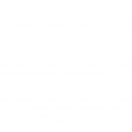
ợc kết cấu như Tekla Structures và nó cũng có thể vẽ kiến trúc v
m vụ tính toán, nếu như bạn là kỹ sư thiết kế điều hòa không khí t
là kỹ sư điện, Revit sẽ tính tải chiếu sáng, kích thước dây điện ch
ng số cho phòng, các việc còn lại hãy để Revit MEP lo.
phần mềm nào vượt qua được, đó chính là việc xử lý va chạm. 
c bộ môn trong hệ cơ điện: điều hòa, cấp thoát nước và điện, thì 
sư mới ra trường thì không thể xử lý chính xác được các vấn đề nh
ặt ống trong hộp kỹ thuật, thiếu lỗ mở… đó là những lỗi quá bình