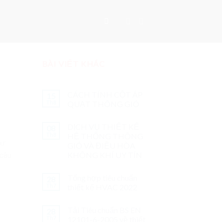
BÀI VIẾT KHÁC
CÁCH TÍNH CỘT ÁP
15
Th8
QUẠT THÔNG GIÓ
DỊCH VỤ THIẾT KẾ
08
Th8
HỆ THỐNG THÔNG
ư:
GIÓ VÀ ĐIỀU HÒA
KHÔNG KHÍ UY TÍN
 câu
Tổng hợp tiêu chuẩn
28
Th7
thiết kế HVAC 2022
Tải Tiêu chuẩn BS EN
28
Th7
12101-6-2005 về thiết