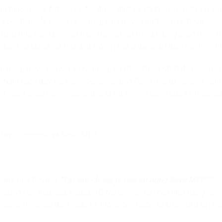
m thuộc hãng Autodesk. Nó được thiết kế dành cho ngành xây d
ả cơ điện. Mà chúng ta thường chia Revit làm 3 loại là: Revit
 tương ứng với 3 bộ môn trên. Đây là một trong những phần mềm ư
y dựng và tất cả dữ liệu đều thống nhất ở dạng 3D theo mô hình B
 trong Revit chuyên về hệ thống cơ điện. Revit MEP đã phát triể
ệt Nam cách đây vài năm. Các phiên bản Revit mới từ version năm
ên vào 1 phần mềm giúp chúng ta rất tiện lợi trong quá trình sử dụ
 Revit structure và Revit MEP
chưa biết Revit là
“Tại sao chúng ta nên sử dụng Revit MEP?”
tr
 dựng rồi : Autocad, Robot, 3D Max,… Các cá nhân hiện đang làm
g các lĩnh vực cơ điện hoặc hệ thống ống nước sẽ khám phá ra nhi