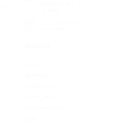
kế Hệ thống tăng áp
ựng
cầu thang
u
Tải Tiêu chuẩn chế tạo
28
IM.
Th7
ống gió SMACNA
n
DANH MỤC
ng.
Bài Viết
(6)
Bài Viết BIM
(3)
Cấp thoát nước
(5)
Hệ thống điện
(5)
ong
Hệ thống điện nhẹ
(2)
HVAC
(14)
ều