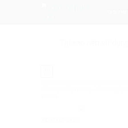
Skip
to
GIỚI THI
content
Tại sao nên sử dụng
10
Th4
Tại sao chúng ta nên sử dụng Revit Mep? t
Autocad, Robot, 3D Max, ….. Với những nội 
hỏi trên.
REVIT MEP LÀ GÌ?