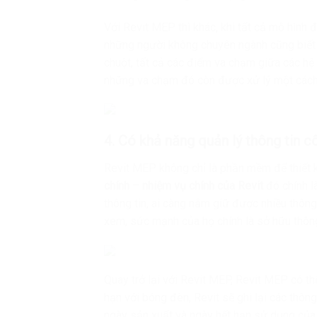
Với Revit MEP thì khác, khi tất cả mô hình đ
những người không chuyên ngành cũng biết 
chuột, tất cả các điểm va chạm giữa các hệ 
những va chạm đó còn được xử lý một cách
4. Có khả năng quản lý thông tin c
Revit MEP không chỉ là phần mềm để thiết 
chính – nhiệm vụ chính của Revit
đó chính l
thông tin, ai càng nắm giữ được nhiều thôn
xem, sức mạnh của họ chính là sở hữu thông
Quay trở lại với Revit MEP, Revit MEP có thể
hạn với bóng đèn, Revit sẽ ghi lại các thông
ngày sản xuất và ngày hết hạn sử dụng củ