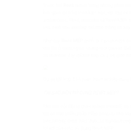
Trước hết
Revit
là một trong những phần mề
bao gồm cả 3 bộ môn kiến trúc, kết cấu và c
architecture, Revit structure và Revit MEP
việt dành cho việc lập mô hình thông tin xâ
Như vậy
Revit MEP
chính là 1 phần mềm con
khá lâu ở nước ngoài nhưng mới chỉ vào Vi
2016 trở lại đây đã tích hợp cả 3 bộ môn tr
Dự án kết hợp 3 bộ môn Revit architecture,
TẠI SAO NÊN SỬ DỤNG REVIT MEP?
Một câu hỏi đặt ra cho các bạn mới biết và 
khi có bao nhiêu phần mềm phục vụ cho xây
việc tại hay đang theo đuổi sự nghiệp tron
lợi ích của việc sử dụng Revit MEP.