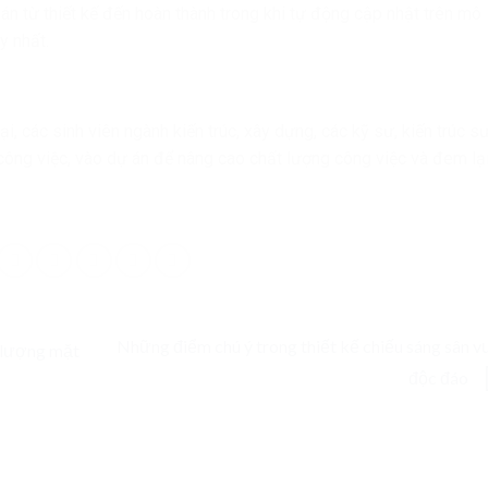
án từ thiết kế đến hoàn thành trong khi tự động cập nhật trên mô
uy nhất.
, các sinh viên ngành kiến trúc, xây dựng, các kỹ sư, kiến trúc s
ông việc, vào dự án để nâng cao chất lượng công việc và đem lạ
Những điểm chú ý trong thiết kế chiếu sáng sân 
g lượng mặt
độc đáo