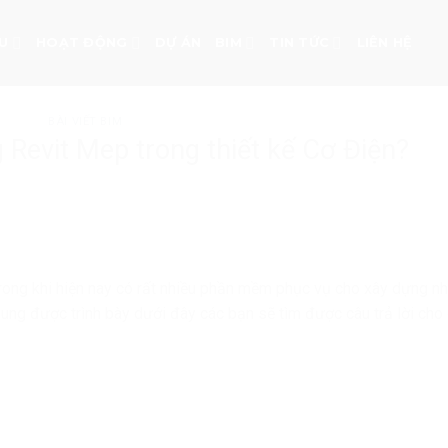
ỆU
HOẠT ĐỘNG
DỰ ÁN
BIM
TIN TỨC
LIÊN HỆ
BÀI VIẾT BIM
 Revit Mep trong thiết kế Cơ Điện?
rong khi hiện nay có rất nhiều phần mềm phục vụ cho xây dựng nh
dung được trình bày dưới đây các bạn sẽ tìm được câu trả lời cho