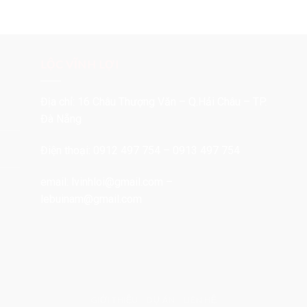
LỘC VĨNH LỢI
Địa chỉ: 16 Châu Thượng Văn – Q.Hải Châu – TP.
Đà Nẵng
Điện thoại: 0912 497 754 – 0913 497 754
email:
lvinhloi@gmail.com
–
lebuinam@gmail.com
GIỚI THIỆU
DỰ ÁN
LIÊN HỆ