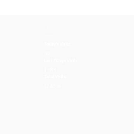
LƯỢT TRUY CẬP
Today's Visits:
30
Last 7 Days Visits:
1.183
Total Visits:
123.534