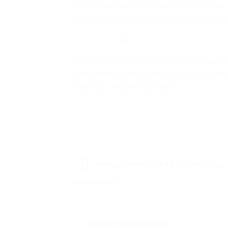
dự án hoàn chỉnh. Đẩy nhanh tiến độ các dự 
hình của bạn với một sự thay đổi thiết kế d
Từ những lợi ích to lớn mà Revit MEP đem lại
cần làm chủ công cụ Revit để áp dụng vào c
hiệu quả công việc cao nhất.
Những lợi ích của hệ thống điện năn
trời hòa lưới
Để lại một bình luận