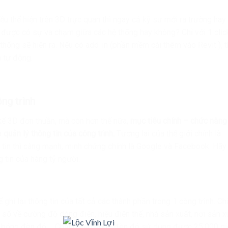
ều thể hiện trên 3D trực quan thì ngay cả kỹ sư mới ra trường hay
được có sự va chạm giữa các hệ thống hay không? Chỉ với 1 clic
thống sẽ hiện ra. Nếu có add-in (phần mềm cài thêm vào Revit ), t
 tự động.
ông trình
kế 3D đơn thuần, mà còn hơn thế nữa,
mục tiêu chính – chức năng
à
quản lý thông tin của công trình.
Tương lai của thế giới chính là
g tin thì càng mạnh, minh chứng chính là Google và Facebook. Hãy
 tin của hàng tỷ người.
 ghi lại thông tin của tất cả các thành phần trong 1 công trình. C
 số về cường độ dòng điện, hiệu điện thế, nhà sản xuất, nơi sản x
a bóng đèn đó,… Chẳng hạn bóng đèn đó sử dụng được 25.000 gi