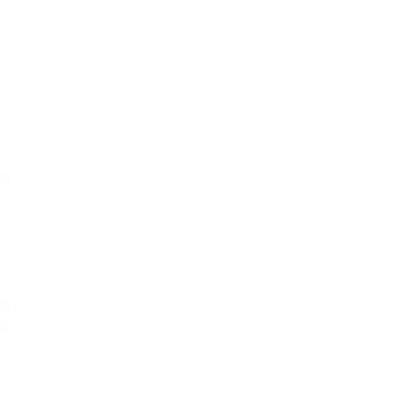
à
hì
o
Nếu
bản
ư: