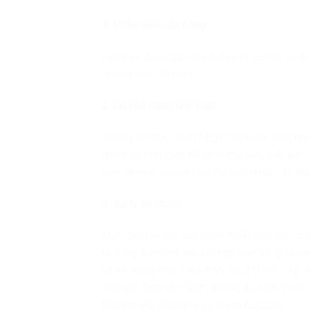
1. Phần mềm đa năng
Revit vẽ được 2D như Autocad, có thể vẽ đư
render như 3D max.
2. Có khả năng tính toán
Không chỉ thế, Revit MEP còn kiêm luôn nhiệ
Revit sẽ tính toán tải lạnh cho bạn, nếu bạn 
bạn. Nhiệm vụ của bạn chỉ cần nhập các thô
3. Xử lý va chạm
Một điểm mạnh của Revit MEP nữa mà chưa 
ta dùng Autocad, khi kết hợp bản vẽ giữa cá
vẽ sẽ trông như 1 ma trận. Và đối với 1 kỹ 
ống gió đâm vào dầm, không đủ kích thước đ
thường nếu chúng ta sử dụng Autocad.