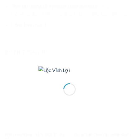
Tóm tắt thông số kỹ thuật chính gói thầu:
Thiết kế hệ
thống cơ điện (Điện, cấp thoát nước, điều hòa, điện nhẹ).
Công trình cấp: II
DỰ ÁN TƯƠNG TỰ
THIẾT KẾ
THIẾT KẾ
Bệnh viện Răng- Hàm- Mặt TP Đà
Trung tâm Chính trị- Hành chính