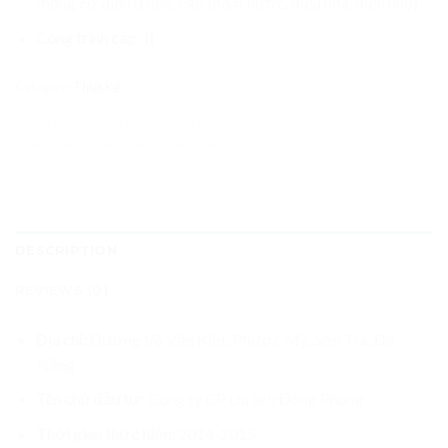
thống cơ điện (Điện, cấp thoát nước, điều hòa, điện nhẹ).
Công trình cấp: II
Category:
Thiết Kế
DESCRIPTION
REVIEWS (0)
Địa chỉ:
Đường Võ Văn Kiệt, Phước Mỹ, Sơn Trà, Đà
Nẵng
Tên chủ đầu tư:
Công ty CP Du lịch Đông Phong
Thời gian thực hiện:
2014-2015