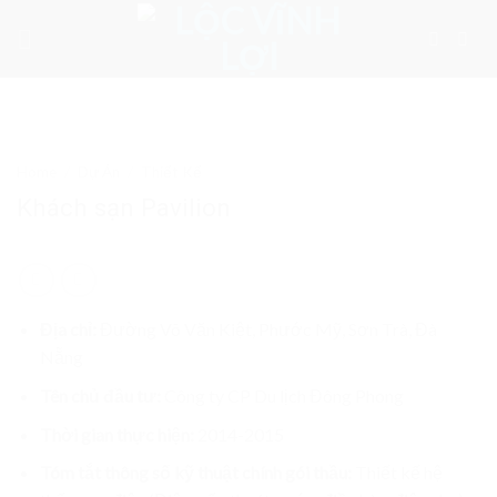
Skip
to
content
Home
/
Dự Án
/
Thiết Kế
Khách sạn Pavilion
Địa chỉ:
Đường Võ Văn Kiệt, Phước Mỹ, Sơn Trà, Đà
Nẵng
Tên chủ đầu tư:
Công ty CP Du lịch Đông Phong
Thời gian thực hiện:
2014-2015
Tóm tắt thông số kỹ thuật chính gói thầu:
Thiết kế hệ