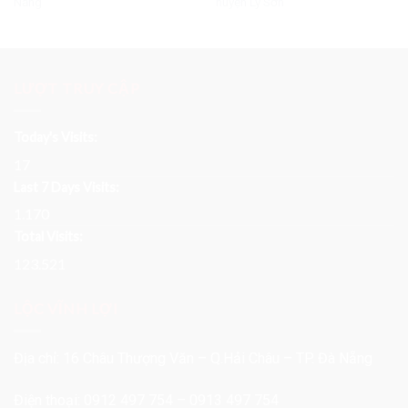
Nẵng
huyện Lý Sơn
LƯỢT TRUY CẬP
Today's Visits:
17
Last 7 Days Visits:
1.170
Total Visits:
123.521
LỘC VĨNH LỢI
Địa chỉ: 16 Châu Thượng Văn – Q.Hải Châu – TP. Đà Nẵng
Điện thoại: 0912 497 754 – 0913 497 754