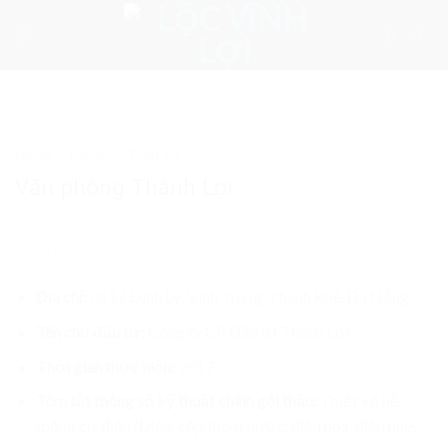
Skip
to
content
Home
/
Dự Án
/
Thiết Kế
Văn phòng Thành Lợi
Địa chỉ:
01 Lê Đình Lý, Vĩnh Trung, Thanh Khê, Đà Nẵng
Tên chủ đầu tư:
Công ty CP Đầu tư Thành Lợi
Thời gian thực hiện:
2017
Tóm tắt thông số kỹ thuật chính gói thầu:
Thiết kế hệ
thống cơ điện (Điện, cấp thoát nước, điều hòa, điện nhẹ,