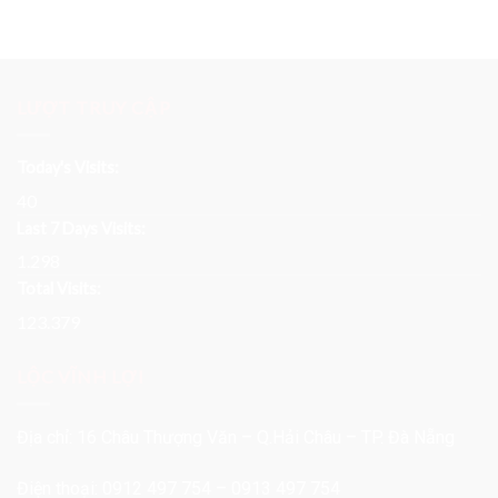
LƯỢT TRUY CẬP
Today's Visits:
40
Last 7 Days Visits:
1.298
Total Visits:
123.379
LỘC VĨNH LỢI
Địa chỉ: 16 Châu Thượng Văn – Q.Hải Châu – TP. Đà Nẵng
Điện thoại: 0912 497 754 – 0913 497 754