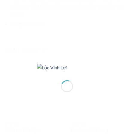
thống cơ điện (Điện, cấp thoát nước, điều hòa, điện nhẹ,
pccc).
Công trình cấp:
I
DỰ ÁN TƯƠNG TỰ
THIẾT KẾ
THIẾT KẾ
Khách sạn Như Ngọc
Khách sạn Hải Phong