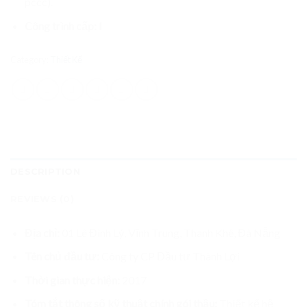
pccc).
Công trình cấp:
I
Category:
Thiết Kế
DESCRIPTION
REVIEWS (0)
Địa chỉ:
01 Lê Đình Lý, Vĩnh Trung, Thanh Khê, Đà Nẵng
Tên chủ đầu tư:
Công ty CP Đầu tư Thành Lợi
Thời gian thực hiện:
2017
Tóm tắt thông số kỹ thuật chính gói thầu:
Thiết kế hệ