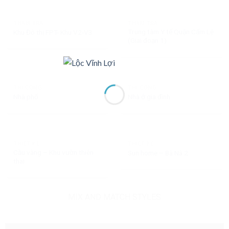
THẨM TRA
THẨM TRA
Trung tâm Y tế Quận Cẩm Lệ
Khu Đô thị FPT- Khu V2-V3
(Giai đoạn 1)
THI CÔNG
THI CÔNG
Nhà phố
Nhà ở gia đình
THIẾT KẾ
THIẾT KẾ
Cầu vàng – Khu vườn thiên
Sun home – Bà Nà 2
thai
MIX AND MATCH STYLES