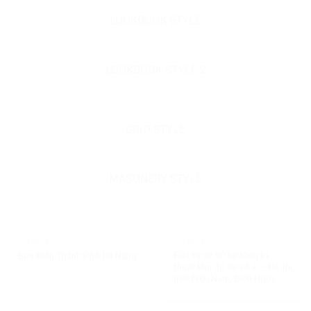
LOOKBOOK STYLE
LOOKBOOK STYLE 2
GRID STYLE
MASONERY STYLE
GIÁM SÁT
GIÁM SÁT
Đầu tư cơ sở hạ tầng kỹ
Bưu Điện Thành Phố Đà Nẵng
thuật khu đô thị số 3 – Đô thị
mới Điện Nam, Điện Ngọc