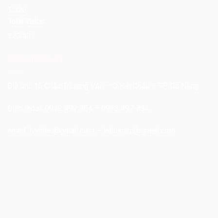
1.326
Total Visits:
123.407
LỘC VĨNH LỢI
Địa chỉ: 16 Châu Thượng Văn – Q.Hải Châu – TP. Đà Nẵng
Điện thoại: 0912 497 754 – 0913 497 754
email:
lvinhloi@gmail.com
–
lebuinam@gmail.com