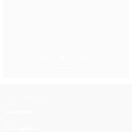
GIÁM SÁT
Bưu Điện Thành Phố Đà Nẵng
Quick View
LƯỢT TRUY CẬP
Today's Visits:
68
Last 7 Days Visits: