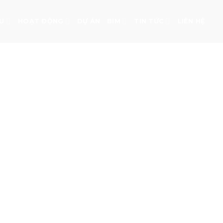
ỆU
HOẠT ĐỘNG
DỰ ÁN
BIM
TIN TỨC
LIÊN HỆ