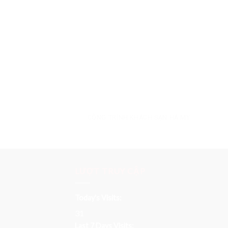
CÔNG TRÌNH KHÁCH SẠN HÀ MY
LƯỢT TRUY CẬP
Today's Visits:
31
Last 7 Days Visits: