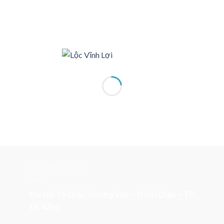
BIỆT THỰ 41 QUY NHƠN
LỘC VĨNH LỢI
Địa chỉ: 16 Châu Thượng Văn – Q.Hải Châu – TP.
Đà Nẵng