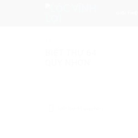
Skip
to
GIỚI THI
content
Bim
BIỆT THỰ 64
QUY NHƠN
biệt thự 41 quy nhơn