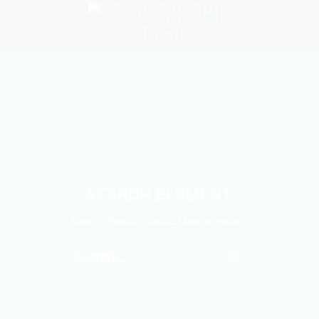
Skip
to
content
SEARCH ELEMENT
Insert a Product Search box anywhere
Search
for: