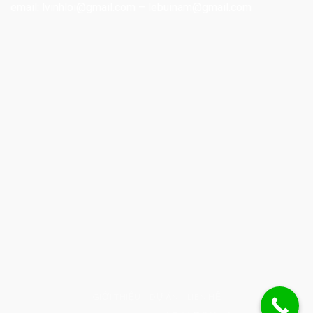
email:
lvinhloi@gmail.com
–
lebuinam@gmail.com
GIỚI THIỆU
DỰ ÁN
LIÊN HỆ