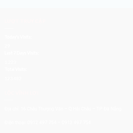
LƯỢT TRUY CẬP
Today's Visits:
29
Last 7 Days Visits:
1.223
Total Visits:
123.482
LỘC VĨNH LỢI
Địa chỉ: 16 Châu Thượng Văn – Q.Hải Châu – TP. Đà Nẵng
Điện thoại: 0912 497 754 – 0913 497 754