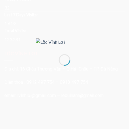
32
Last 7 Days Visits:
1.619
Total Visits:
123.281
LỘC VĨNH LỢI
Địa chỉ: 16 Châu Thượng Văn – Q.Hải Châu – TP. Đà Nẵng
Điện thoại: 0912 497 754 – 0913 497 754
email:
lvinhloi@gmail.com
–
lebuinam@gmail.com